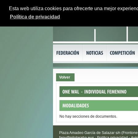
Esta web utiliza cookies para ofrecerte una mejor experienc
Política de privacidad
Volver
No hay secciones de documentos.
Plaza Amadeo García de Salazar s/n (Frontones 
fapv@pilotaraba.eus
·
Politica privacidad
-
Avis