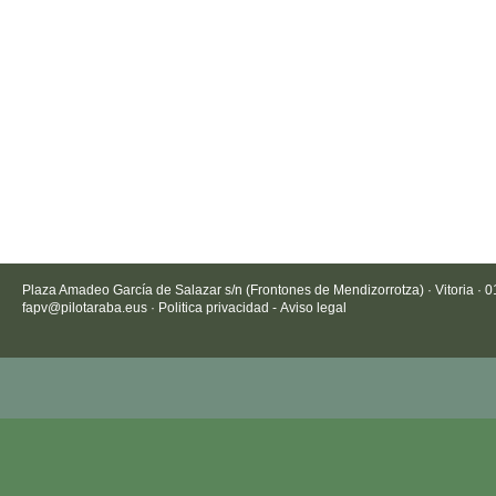
Plaza Amadeo García de Salazar s/n (Frontones de Mendizorrotza) · Vitoria · 
fapv@pilotaraba.eus
·
Politica privacidad
-
Aviso legal