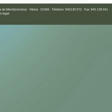
de Mendizorrotza) · Vitoria · 01006 · Télefono: 945130 572 · Fax: 945 139 041 ·
o legal