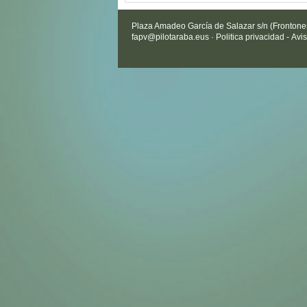
Plaza Amadeo García de Salazar s/n (Frontones 
fapv@pilotaraba.eus
·
Politica privacidad
-
Avis