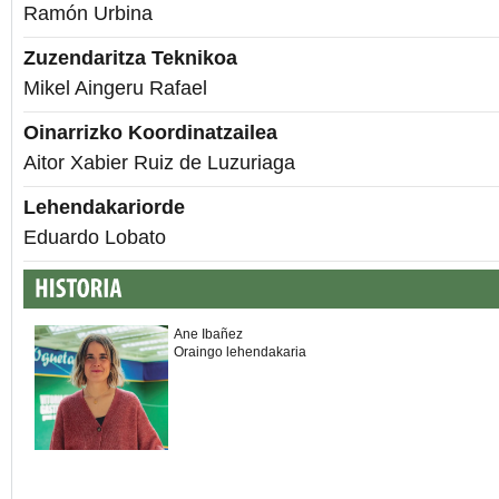
Ramón Urbina
Zuzendaritza Teknikoa
Mikel Aingeru Rafael
Oinarrizko Koordinatzailea
Aitor Xabier Ruiz de Luzuriaga
Lehendakariorde
Eduardo Lobato
Ane Ibañez
Oraingo lehendakaria