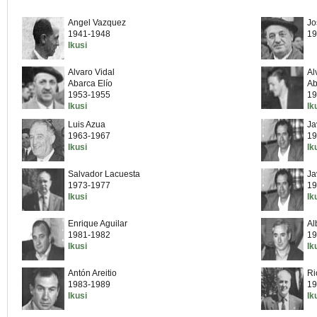
Angel Vazquez
Jo
1941-1948
19
Ikusi
Alvaro Vidal
Al
Abarca Elío
Ab
1953-1955
19
Ikusi
Ik
Luis Azua
Ja
1963-1967
19
Ikusi
Ik
Salvador Lacuesta
Ja
1973-1977
19
Ikusi
Ik
Enrique Aguilar
Al
1981-1982
19
Ikusi
Ik
Antón Areitio
Ri
1983-1989
19
Ikusi
Ik