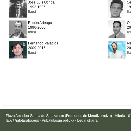
Jose Luis Ochoa
Se
1992-1996
19
Ikusi
Ik
Rubén Arteaga
Or
1996-2000
20
Ikusi
Ik
Fernando Palacios
Ik
2009-2016
20
Ikusi
Ik
Plaza Amadeo García de Salazar s/n (Frontones de Mendizorrotza) · Vitoria · 
fapv@pilotaraba.eus
·
Pribatutasun politika
-
Legal oharra