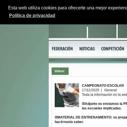
Esta web utiliza cookies para ofrecerte una mejor experienc
Política de privacidad
Volver
CAMPEONATO ESCOLAR
17/11/2025 | General
Toda la información en la we
⚾Adjunto os enviamos la 
las escuelas implicadas.
⚾MATERIAL DE ENTRENAMIENTO: se preparará e
hacérnoslo saber.