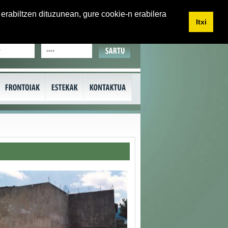
erabiltzen dituzunean, gure cookie-n erabilera
Itxi
EU
CA