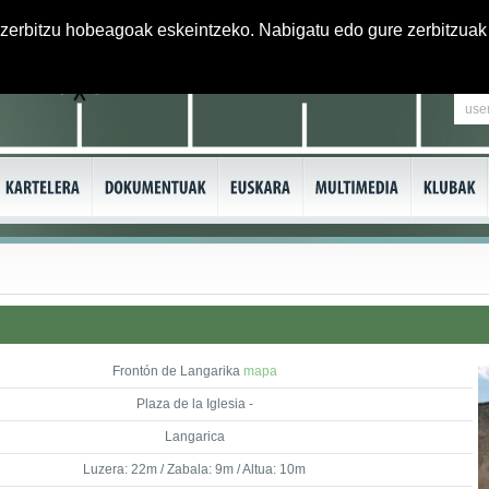
 zerbitzu hobeagoak eskeintzeko. Nabigatu edo gure zerbitzuak 
Frontón de Langarika
mapa
Plaza de la Iglesia -
Langarica
Luzera: 22m / Zabala: 9m / Altua: 10m