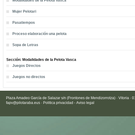
Modalidades de la Pelota Vasca
Mujer Pelotari
Pasatiempos
Proceso elaboración una pelota
Sopa de Letras
Sección: Modalidades de la Pelota Vasca
Juegos Directos
Juegos no directos
Plaza Amadeo García de Salazar s/n (Frontones de Mendizorrotza) · Vitoria · 
fapv@pilotaraba.eus
·
Politica privacidad
-
Aviso legal