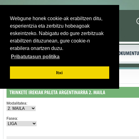
Webgune honek cookie-ak erabiltzen ditu,
esperientzia eta zerbitzu hobeagoak
eskeintzeko. Nabigatu edo gure zerbitzuak
erabiltzen dituzunean, gure cookie-n
erabilera onartzen duzu.
Pribatutasun politika
Itxi
Itzuli
Modalitatea:
Fasea: