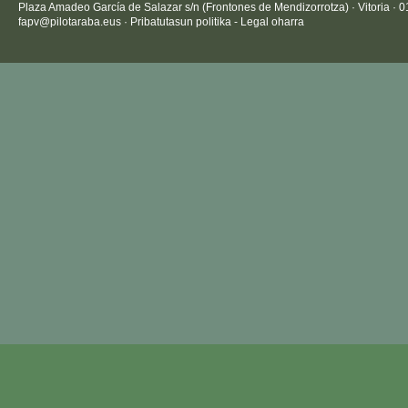
Plaza Amadeo García de Salazar s/n (Frontones de Mendizorrotza) · Vitoria · 
fapv@pilotaraba.eus
·
Pribatutasun politika
-
Legal oharra