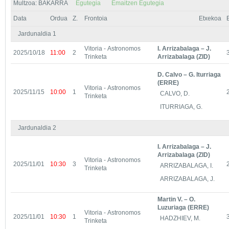
Multzoa: BAKARRA
Egutegia
Emaitzen Egutegia
Data
Ordua
Z.
Frontoia
Etxekoa
Jardunaldia 1
Vitoria - Astronomos
I. Arrizabalaga – J.
2025/10/18
11:00
2
Trinketa
Arrizabalaga (ZID)
D. Calvo – G. Iturriaga
(ERRE)
Vitoria - Astronomos
2025/11/15
10:00
1
CALVO, D.
Trinketa
ITURRIAGA, G.
Jardunaldia 2
I. Arrizabalaga – J.
Arrizabalaga (ZID)
Vitoria - Astronomos
2025/11/01
10:30
3
ARRIZABALAGA, I.
Trinketa
ARRIZABALAGA, J.
Martin V. – O.
Luzuriaga (ERRE)
Vitoria - Astronomos
2025/11/01
10:30
1
HADZHIEV, M.
Trinketa