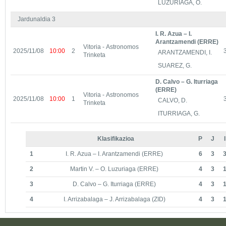
LUZURIAGA, O.
Jardunaldia 3
I. R. Azua – I.
Arantzamendi (ERRE)
Vitoria - Astronomos
2025/11/08
10:00
2
ARANTZAMENDI, I.
Trinketa
SUAREZ, G.
D. Calvo – G. Iturriaga
(ERRE)
Vitoria - Astronomos
2025/11/08
10:00
1
CALVO, D.
Trinketa
ITURRIAGA, G.
Klasifikazioa
P
J
I
1
I. R. Azua – I. Arantzamendi (ERRE)
6
3
2
Martin V. – O. Luzuriaga (ERRE)
4
3
3
D. Calvo – G. Iturriaga (ERRE)
4
3
4
I. Arrizabalaga – J. Arrizabalaga (ZID)
4
3